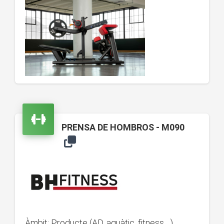
PRENSA DE HOMBROS - M090
Àmbit: Producte (AD, aquàtic, fitness....)