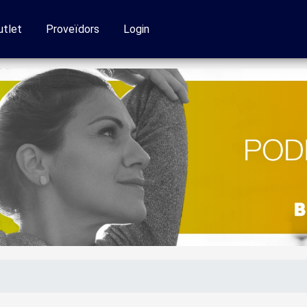
utlet
Proveïdors
Login