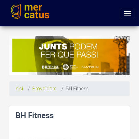
Inici
Proveïdors
BH Fitness
BH Fitness