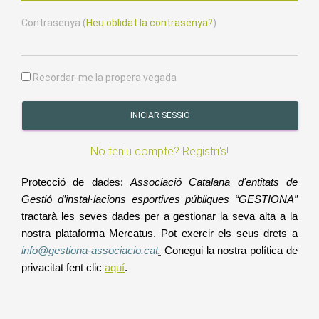
Contrasenya (
Heu oblidat la contrasenya?
)
Recordar-me la propera vegada
INICIAR SESSIÓ
No teniu compte? Registri's!
Protecció de dades
:
Associació Catalana d'entitats de
Gestió d’instal·lacions esportives públiques “GESTIONA”
tractarà les seves dades per a gestionar la seva alta a la
nostra plataforma Mercatus. Pot exercir els seus drets a
info@gestiona-associacio.cat
.
Conegui la nostra política de
privacitat fent clic
aquí
.